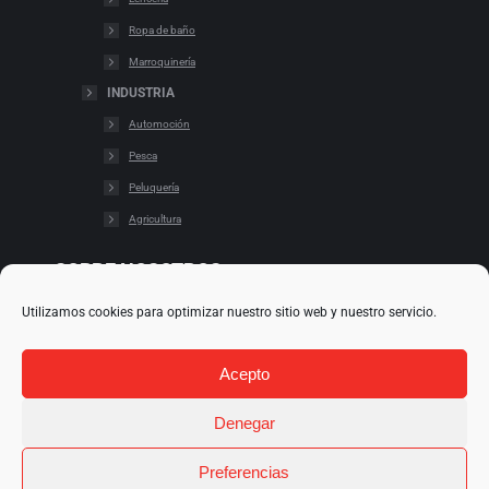
Ropa de baño
Marroquinería
INDUSTRIA
Automoción
Pesca
Peluquería
Agricultura
SOBRE NOSOTROS
Utilizamos cookies para optimizar nuestro sitio web y nuestro servicio.
Cookies
Cláusulas legales
Acepto
Condiciones de uso
Política de redes
Denegar
Preferencias