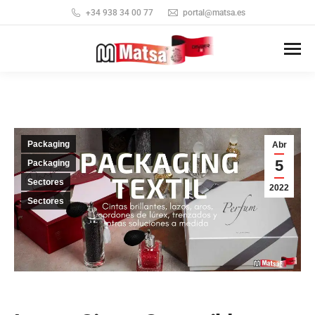
+34 938 34 00 77
portal@matsa.es
Packaging
Abr
5
Packaging
Sectores
2022
Sectores