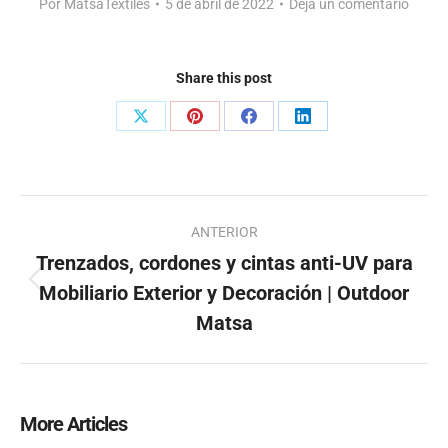
Por
MatsaTextiles
5 de abril de 2022
Deja un comentario
Share this post
Share
Share
Share
Share
on
on
on
on
X
Pinterest
Facebook
LinkedIn
Navegación
ANTERIOR
entre
Trenzados, cordones y cintas anti-UV para
publicaciones
Mobiliario Exterior y Decoración | Outdoor
Publicación
anterior:
Matsa
More Articles