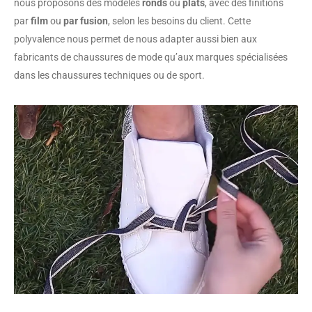
nous proposons des modèles
ronds
ou
plats
, avec des finitions
par
film
ou
par fusion
, selon les besoins du client. Cette
polyvalence nous permet de nous adapter aussi bien aux
fabricants de chaussures de mode qu’aux marques spécialisées
dans les chaussures techniques ou de sport.