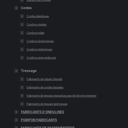
Cordes
Cordes élastiques
Cordons rigides
Cordons plats
Cordons écologiques
Cordons techniques
Cordons avec embouts
Tressage
Fabricants de rubans tressés
Fabricants de cordes tressées
Fabricants de tresses respectueuses de l’environnement
Fabricants de tresses techniques
FABRICANTS D’ONDULINES
POMPON FABRICANTS